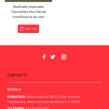
Materiales especiales
ThermoFlex Plus Film de
transferencia de calor
Leer más
CONTACTS
México
DOMICILIO:
Gustavo Baz No 180 D_4 San Jerónimo
Tepetlacalco, México Estado de México C. P 54090
TELÉFONO:
+52 55 4777 1900