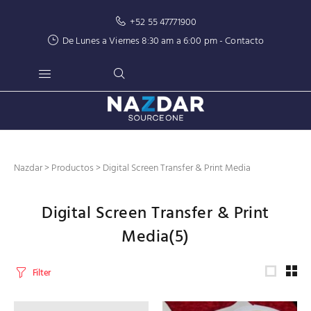
+52 55 47771900
De Lunes a Viernes 8:30 am a 6:00 pm -
Contacto
Nazdar
>
Productos
>
Digital Screen Transfer & Print Media
Digital Screen Transfer & Print
Media
(5)
Filter