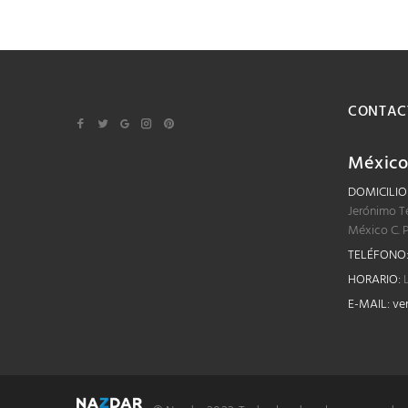
CONTAC
Méxic
DOMICILIO
Jerónimo T
México C. 
TELÉFONO
HORARIO:
L
E-MAIL:
ve