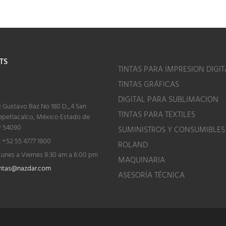
TS
TINTAS PARA IMPRESION DIGIT
TINTAS GRÁFICAS
o
DIGITAL PARA SUBLIMACION
:
Gustavo Baz No 180 D_4 San
TINTAS PARA TEXTILES
epetlacalco, México Estado de
P 54090
SUMINISTROS Y CONSUMIBLES
:
+52 55 4777 1900
ROLAND
unes a Viernes 8:30 am a 6:00 pm
MAQUINARIA
ntas@nazdar.com
ASESORÍA TÉCNICA