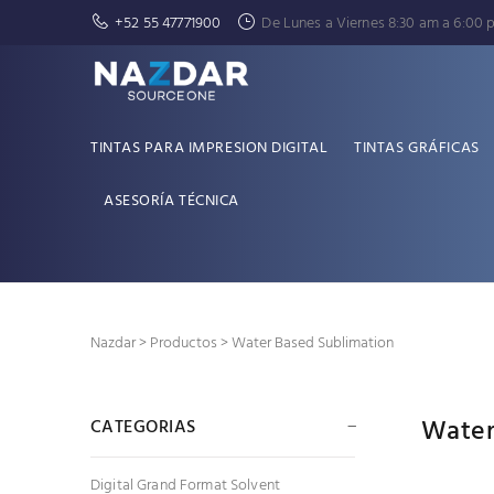
+52 55 47771900
De Lunes a Viernes 8:30 am a 6:00 
TINTAS PARA IMPRESION DIGITAL
TINTAS GRÁFICAS
ASESORÍA TÉCNICA
Nazdar
>
Productos
>
Water Based Sublimation
Water
CATEGORIAS
Digital Grand Format Solvent