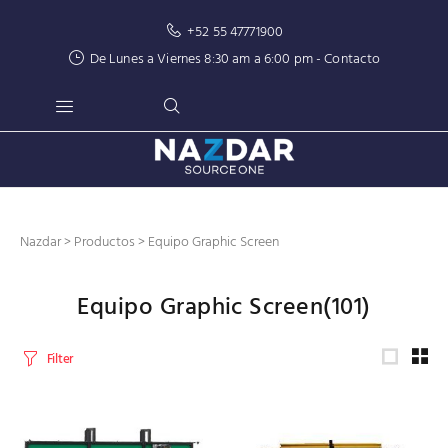
+52 55 47771900
De Lunes a Viernes 8:30 am a 6:00 pm -
Contacto
Nazdar
>
Productos
>
Equipo Graphic Screen
Equipo Graphic Screen
(101)
Filter