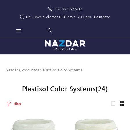
+52 55 47771900
De Lunes a Viernes 8:30 am a 6:00 pm -
Contacto
Nazdar
>
Productos
>
Plastisol Color Systems
Plastisol Color Systems
(24)
Filter