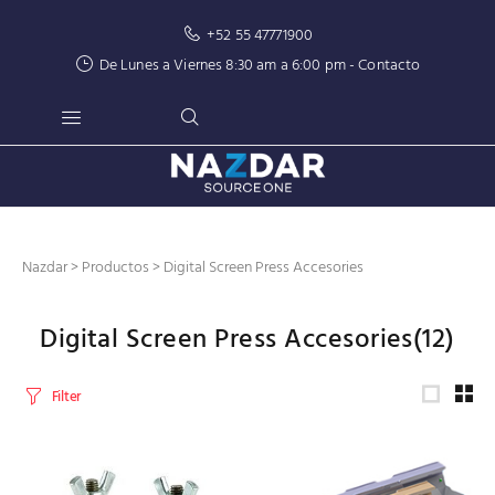
+52 55 47771900
De Lunes a Viernes 8:30 am a 6:00 pm -
Contacto
Nazdar
>
Productos
>
Digital Screen Press Accesories
Digital Screen Press Accesories
(12)
Filter