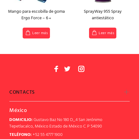
Mango para escobilla de goma
SprayWay 955 Spray
Ergo Force – 6 «
antiestático
Leer más
Leer más
CONTACTS
México
DOMICILIO:
Gustavo Baz No 180 D_4 San Jerónimo
Tepetlacalco, México Estado de México C. P 54090
TELÉFONO:
+52 55 4777 1900