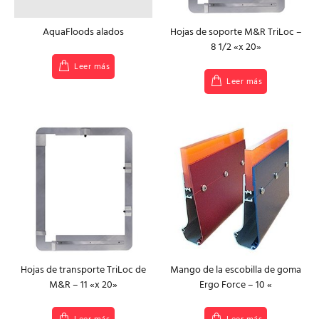
AquaFloods alados
Hojas de soporte M&R TriLoc –
8 1/2 «x 20»
Leer más
Leer más
Hojas de transporte TriLoc de
Mango de la escobilla de goma
M&R – 11 «x 20»
Ergo Force – 10 «