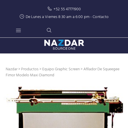
+52 55 47771900
De Lunes a Viernes 8:30 am a 6:00 pm -
Contacto
Nazdar
>
Productos
>
Equipo Graphic Screen
> Afilador De Squeegee
Fimor Modelo Maxi Diamond