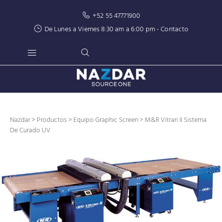
+52 55 47771900
De Lunes a Viernes 8:30 am a 6:00 pm -
Contacto
Nazdar
>
Productos
>
Equipo Graphic Screen
> M&R Vitran II Sistema
De Curado UV