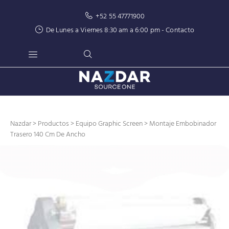
+52 55 47771900
De Lunes a Viernes 8:30 am a 6:00 pm -
Contacto
Nazdar
>
Productos
>
Equipo Graphic Screen
> Montaje Embobinador
Trasero 140 Cm De Ancho