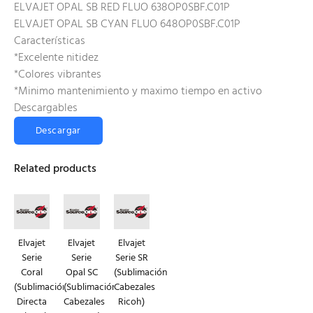
ELVAJET OPAL SB RED FLUO 638OP0SBF.C01P
ELVAJET OPAL SB CYAN FLUO 648OP0SBF.C01P
Características
*Excelente nitidez
*Colores vibrantes
*Minimo mantenimiento y maximo tiempo en activo
Descargables
Descargar
Related products
Elvajet
Elvajet
Elvajet
Serie
Serie
Serie SR
Coral
Opal SC
(Sublimación
(Sublimación
(Sublimación
Cabezales
Directa
Cabezales
Ricoh)