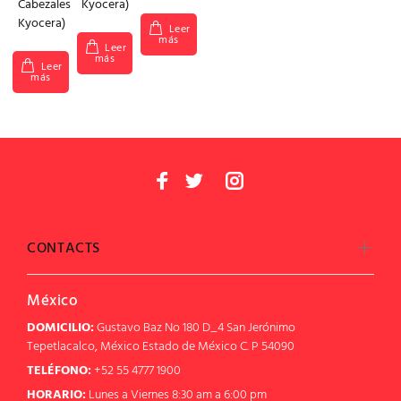
Cabezales
Kyocera)
Kyocera)
Leer
más
Leer
más
Leer
más
CONTACTS
México
DOMICILIO:
Gustavo Baz No 180 D_4 San Jerónimo
Tepetlacalco, México Estado de México C. P 54090
TELÉFONO:
+52 55 4777 1900
HORARIO:
Lunes a Viernes 8:30 am a 6:00 pm