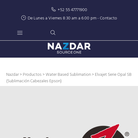
+52 55 47771900
De Lunes a Viernes 8:30 am a 6:00 pm -
Contacto
Nazdar
>
Productos
>
Water Based Sublimation
> Elvajet Serie Opal SB
(Sublimación Cabezales Epson)