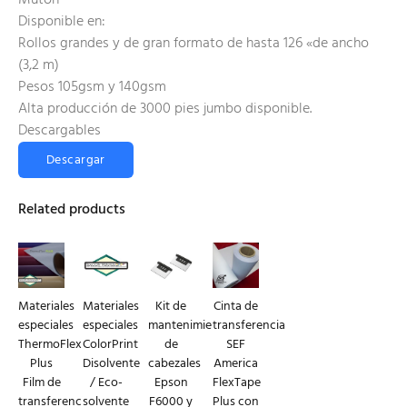
Mutoh
Disponible en:
Rollos grandes y de gran formato de hasta 126 «de ancho
(3,2 m)
Pesos 105gsm y 140gsm
Alta producción de 3000 pies jumbo disponible.
Descargables
Descargar
Related products
Materiales
Materiales
Kit de
Cinta de
especiales
especiales
mantenimiento
transferencia
ThermoFlex
ColorPrint
de
SEF
Plus
Disolvente
cabezales
America
Film de
/ Eco-
Epson
FlexTape
transferencia
solvente
F6000 y
Plus con