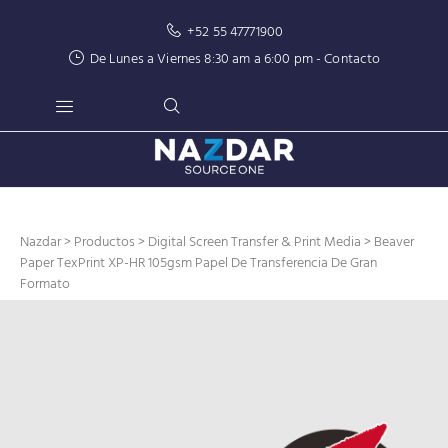
+52 55 47771900
De Lunes a Viernes 8:30 am a 6:00 pm -
Contacto
Nazdar
>
Productos
>
Digital Screen Transfer & Print Media
> Beaver
Paper TexPrint XP-HR 105gsm Papel De Transferencia De Gran
Formato