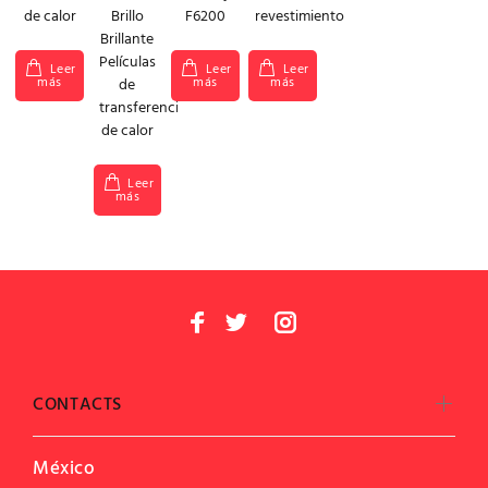
de calor
Brillo
F6200
revestimiento
Brillante
Películas
Leer
Leer
Leer
más
más
más
de
transferencia
de calor
Leer
más
CONTACTS
México