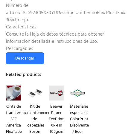
Número de
artículo:PLS923615X30YDDescripción:ThermoFlex Plus 15 «x
30yd, negro
Características
Consulte la Hoja de datos técnicos para obtener
información detallada e instrucciones de uso.
Descargables
Descargar
Related products
Cinta de
Kit de
Beaver
Materiales
transferencia
mantenimiento
Paper
especiales
SEF
de
TexPrint
ColorPrint
America
cabezales
XP-HR
Disolvente
FlexTape
Epson
105gsm
/ Eco-