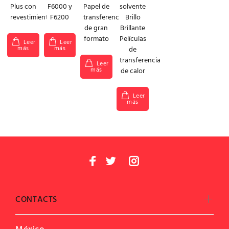
Plus con
F6000 y
Papel de
solvente
revestimiento
F6200
transferencia
Brillo
de gran
Brillante
formato
Películas
Leer
Leer
más
más
de
transferencia
Leer
más
de calor
Leer
más
CONTACTS