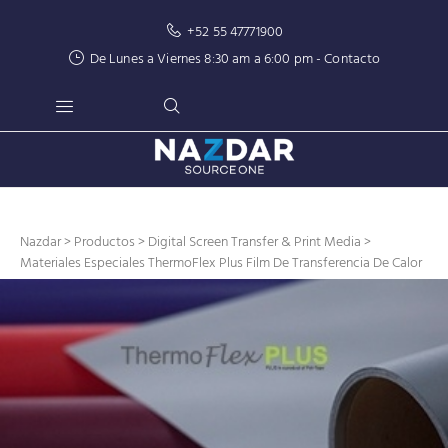
+52 55 47771900
De Lunes a Viernes 8:30 am a 6:00 pm -
Contacto
Nazdar
>
Productos
>
Digital Screen Transfer & Print Media
>
Materiales Especiales ThermoFlex Plus Film De Transferencia De Calor