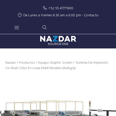
+52 55 47771900
De Lunes a Viernes 8:30 am a 6:00 pm -
Contacto
Nazdar
>
Productos
>
Equipo Graphic Screen
> Sistema De Impresión
UV Multi Color En Linea M&R Modelo Multigrip