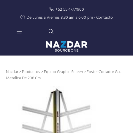
+52 55 47771900
De Lunes a Viernes 8:30 am a 6:00 pm -
Contacto
Nazdar
>
Productos
>
Equipo Graphic Screen
> Foster Cortador Guia
Metalica De 208 Cm