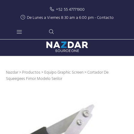
+52 55 47771900
De Lunes a Viernes 8:30 am a 6:00 pm -
Contacto
Nazdar
>
Productos
>
Equipo Graphic Screen
> Cortador De
Squeegees Fimor Modelo Serilor