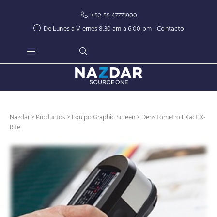
+52 55 47771900
De Lunes a Viernes 8:30 am a 6:00 pm -
Contacto
Nazdar
>
Productos
>
Equipo Graphic Screen
> Densitometro EXact X-
Rite