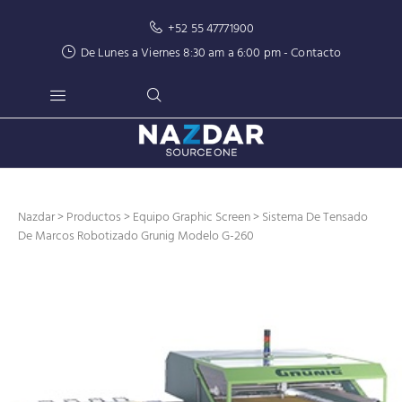
+52 55 47771900
De Lunes a Viernes 8:30 am a 6:00 pm -
Contacto
Nazdar
>
Productos
>
Equipo Graphic Screen
> Sistema De Tensado
De Marcos Robotizado Grunig Modelo G-260