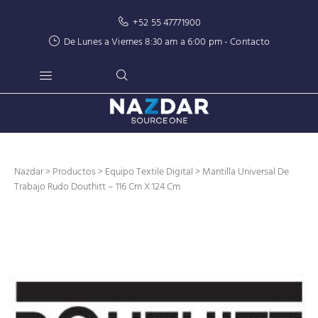
+52 55 47771900
De Lunes a Viernes 8:30 am a 6:00 pm -
Contacto
Nazdar
>
Productos
>
Equipo Textile Digital
> Mantilla Universal De
Trabajo Rudo Douthitt – 116 Cm X 124 Cm