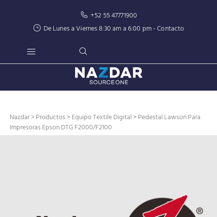
+52 55 47771900
De Lunes a Viernes 8:30 am a 6:00 pm -
Contacto
Nazdar
>
Productos
>
Equipo Textile Digital
> Pedestal Lawson Para
Impresoras Epson DTG F2000/F2100