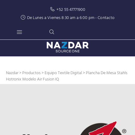
+52 55 47771900
De Lunes a Viernes 8:30 am a 6:00 pm -
Contacto
Nazdar
>
Productos
>
Equipo Textile Digital
> Plancha De Mesa Stahls
Hotronix Modelo Air Fusion IQ