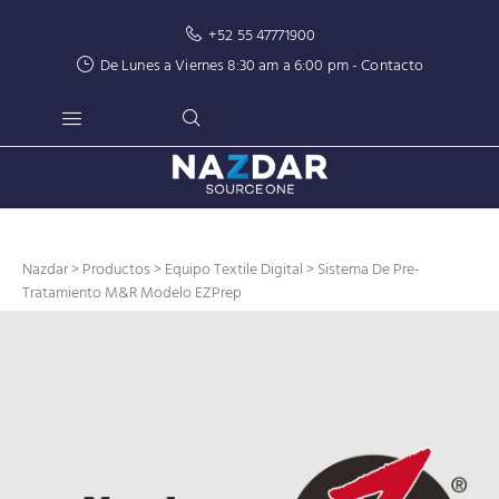
+52 55 47771900
De Lunes a Viernes 8:30 am a 6:00 pm -
Contacto
Nazdar
>
Productos
>
Equipo Textile Digital
> Sistema De Pre-
Tratamiento M&R Modelo EZPrep