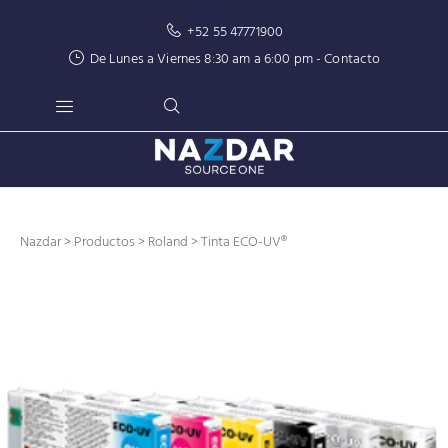
+52 55 47771900
De Lunes a Viernes 8:30 am a 6:00 pm -
Contacto
Nazdar
>
Productos
>
Roland
> Tinta ECO-UV®