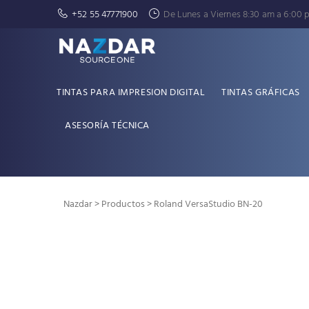
+52 55 47771900
De Lunes a Viernes 8:30 am a 6:00 
TINTAS PARA IMPRESION DIGITAL
TINTAS GRÁFICAS
ASESORÍA TÉCNICA
Nazdar
>
Productos
>
Roland
VersaStudio BN-20