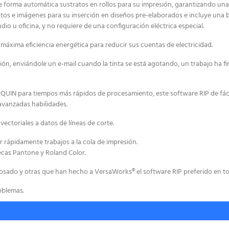
de forma automática sustratos en rollos para su impresión, garantizando un
tos e imágenes para su inserción en diseños pre-elaborados e incluye una bi
o u oficina, y no requiere de una configuración eléctrica especial.
 máxima eficiencia energética para reducir sus cuentas de electricidad.
 enviándole un e-mail cuando la tinta se está agotando, un trabajo ha fin
UIN para tiempos más rápidos de procesamiento, este software RIP de fácil
avanzadas habilidades.
ectoriales a datos de líneas de corte.
ar rápidamente trabajos a la cola de impresión.
ecas Pantone y Roland Color.
osado y otras que han hecho a VersaWorks® el software RIP preferido en t
oblemas.