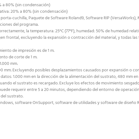
5% a 80% (sin condensación)
lativa: 20% a 80% (sin condensación)
a, porta-cuchilla, Paquete de Software Roland9, Software RIP (VersaWorks), 
taciones del programa.
orrectamente, la temperatura: 25°C (77°F), humedad: 50% de humedad relativa
n frontal, excluyendo la expansión o contracción del material, y todas las
miento de impresión es de 1 m.
nto de corte de 1 m.
 1.000 mm.
00 mm. Excluyendo posibles desplazamientos causados por expansión o contr
 datos: 1.000 mm en la dirección de la alimentación del sustrato, 480 mm en l
ando el sustrato es recargado. Excluye los efectos de movimiento sesgado 
puede requerir entre 5 a 20 minutos, dependiendo del entorno de operació
del sustrato.
Windows, software OnSupport, software de utilidades y software de diseño