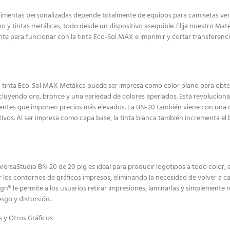
imentas personalizadas depende totalmente de equipos para camisetas versát
 y tintas metálicas, todo desde un dispositivo asequible. Elija nuestro Ma
e para funcionar con la tinta Eco-Sol MAX e imprimir y cortar transferenc
a tinta Eco-Sol MAX Metálica puede ser impresa como color plano para obten
uyendo oro, bronce y una variedad de colores aperlados. Esta revolucionari
entes que imponen precios más elevados. La BN-20 también viene con una co
ctivos. Al ser impresa como capa base, la tinta blanca también incrementa el
VersaStudio BN-20 de 20 plg es ideal para producir logotipos a todo color, 
os contornos de gráficos impresos, eliminando la necesidad de volver a carg
n® le permite a los usuarios retirar impresiones, laminarlas y simplemente 
sgo y distorsión.
 y Otros Gráficos