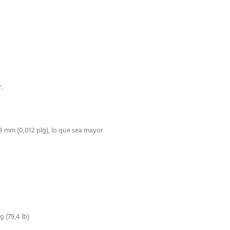
.
3 mm (0,012 plg), lo que sea mayor
 (79,4 lb)