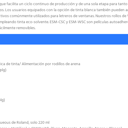
que facilita un ciclo continuo de producción y de una sola etapa para tanto
ros. Los usuarios equipados con la opción de tinta blanca también pueden ag
tivos comúnmente utilizados para letreros de ventanas. Nuestros rollos de 
mpleando tinta eco-solvente. ESM-CSC y ESM-WSC son películas autoadhere
fácilmente removibles.
ca de tinta/ Alimentación por rodillos de arena
plg)
lg)
eous de Roland, solo 220 ml