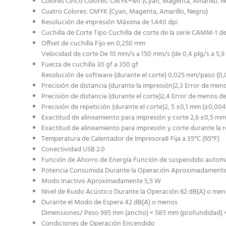
Colores Cinco Colores: CMYK+Mt (Cyan, Magenta, Amarillo, N
Cuatro Colores: CMYK (Cyan, Magenta, Amarillo, Negro)
Resolución de impresión Máxima de 1.440 dpi
Cuchilla de Corte Tipo Cuchilla de corte de la serie CAMM-1 d
Offset de cuchilla Fijo en 0,250 mm
Velocidad de corte De 10 mm/s a 150 mm/s (de 0,4 plg/s a 5,9 
Fuerza de cuchilla 30 gf a 350 gf
Resolución de software (durante el corte) 0,025 mm/paso (0
Precisión de distancia (durante la impresión)2,3 Error de meno
Precisión de distancia (durante el corte)2,4 Error de menos de
Precisión de repetición (durante el corte)2, 5 ±0,1 mm (±0,00
Exactitud de alineamiento para impresión y corte 2,6 ±0,5 mm
Exactitud de alineamiento para impresión y corte durante la r
Temperatura de Calentador de Impresora8 Fija a 35°C (95°F)
Conectividad USB 2.0
Función de Ahorro de Energía Función de suspendido automáti
Potencia Consumida Durante la Operación Aproximadament
Modo Inactivo Aproximadamente 5,5 W
Nivel de Ruido Acústico Durante la Operación 62 dB(A) o me
Durante el Modo de Espera 42 dB(A) o menos
Dimensiones/ Peso 995 mm (ancho) × 585 mm (profundidad) × 291 
Condiciones de Operación Encendido