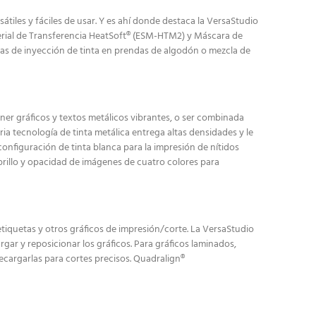
iles y fáciles de usar. Y es ahí donde destaca la VersaStudio
terial de Transferencia HeatSoft® (ESM-HTM2) y Máscara de
ias de inyección de tinta en prendas de algodón o mezcla de
er gráficos y textos metálicos vibrantes, o ser combinada
a tecnología de tinta metálica entrega altas densidades y le
nfiguración de tinta blanca para la impresión de nítidos
 brillo y opacidad de imágenes de cuatro colores para
etiquetas y otros gráficos de impresión/corte. La VersaStudio
ar y reposicionar los gráficos. Para gráficos laminados,
recargarlas para cortes precisos. Quadralign®