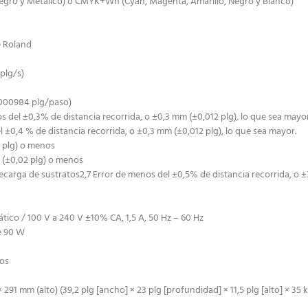
egro y Metálico) o CMYK+Wh (Cyan, Magenta, Amarillo, Negro y Blanco)
e Roland
plg/s)
,000984 plg/paso)
s del ±0,3% de distancia recorrida, o ±0,3 mm (±0,012 plg), lo que sea mayor
l ±0,4 % de distancia recorrida, o ±0,3 mm (±0,012 plg), lo que sea mayor.
4 plg) o menos
 (±0,02 plg) o menos
ecarga de sustratos2,7 Error de menos del ±0,5% de distancia recorrida, o ±
co / 100 V a 240 V ±10% CA, 1,5 A, 50 Hz – 60 Hz
e 90 W
nos
mm (alto) (39,2 plg [ancho] × 23 plg [profundidad] × 11,5 plg [alto] × 35 kg