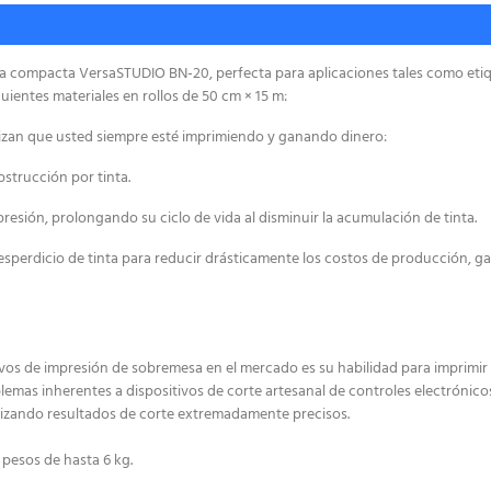
la compacta VersaSTUDIO BN-20, perfecta para aplicaciones tales como eti
guientes materiales en rollos de 50 cm × 15 m:
tizan que usted siempre esté imprimiendo y ganando dinero:
strucción por tinta.
resión, prolongando su ciclo de vida al disminuir la acumulación de tinta.
esperdicio de tinta para reducir drásticamente los costos de producción, g
ivos de impresión de sobremesa en el mercado es su habilidad para imprimir
lemas inherentes a dispositivos de corte artesanal de controles electróni
ntizando resultados de corte extremadamente precisos.
 pesos de hasta 6 kg.