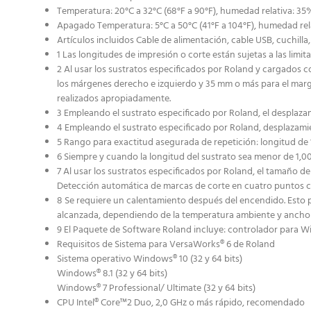
Temperatura: 20°C a 32°C (68°F a 90°F), humedad relativa: 3
Apagado Temperatura: 5°C a 50°C (41°F a 104°F), humedad re
Artículos incluidos Cable de alimentación, cable USB, cuchill
1 Las longitudes de impresión o corte están sujetas a las limi
2 Al usar los sustratos especificados por Roland y cargados c
los márgenes derecho e izquierdo y 35 mm o más para el marge
realizados apropiadamente.
3 Empleando el sustrato especificado por Roland, el desplaza
4 Empleando el sustrato especificado por Roland, desplazamie
5 Rango para exactitud asegurada de repetición: longitud de
6 Siempre y cuando la longitud del sustrato sea menor de 1,0
7 Al usar los sustratos especificados por Roland, el tamaño de
Detección automática de marcas de corte en cuatro puntos cu
8 Se requiere un calentamiento después del encendido. Esto 
alcanzada, dependiendo de la temperatura ambiente y ancho 
9 El Paquete de Software Roland incluye: controlador para 
Requisitos de Sistema para VersaWorks® 6 de Roland
Sistema operativo Windows® 10 (32 y 64 bits)
Windows® 8.1 (32 y 64 bits)
Windows® 7 Professional/ Ultimate (32 y 64 bits)
CPU Intel® Core™2 Duo, 2,0 GHz o más rápido, recomendado