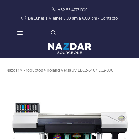
+52 55 47771900
De Lunes a Viernes 8:30 am a 6:00 pm -
Contacto
Nazdar
>
Productos
>
Roland
VersaUV LEC2-640/ LC2-330