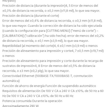
mil/paso)
Precisión de distancia (durante la impresión)4, 5 Error de menos del
±0,3% de distancia recorrida, o ±0,3 mm (±11,8 mil), lo que sea mayor.
Precisión de distancia (durante el corte)
Error de menos del ±0,4% de distancia recorrida, o ±0,3 mm (±11,8 mil),
lo que sea mayor. Cuando la corrección de distancia ha sido ejecutada
(cuando la configuración para [CUTTING MENU] (“menú de corte”) –
[CALIBRATION] (“calibración”) ha sido hecha): error de menos del ±0,2%
de distancia recorrida, o ±0,1 mm (±3,9 mil), lo que sea mayor.
Repetibilidad (al momento del corte)4, 6 ±0,1 mm (±3,9 mil) o menos
Precisión de alineamiento para impresión y corte4, 7 ±0,5 mm (±19,7 mil)
o menos
Precisión de alineamiento para impresión y corte durante la recarga de
sustratos de impresión4, 8 Error de menos del ±0,5% de distancia
recorrida, o ±3 mm (±0,2 plg), lo que sea mayor.
Conectividad Ethernet (100BASE-TX/1000BASE-T, conmutación
automática)
Función de ahorro de energía Función de suspendido automático
Requisitos de alimentación De 100 V CA a 240 V CA ±10%; de 50 Hz a 60
Hz De 100 V CA a 240 V CA ±10%; de 50 Hz a 60 Hz
Potencia consumida Durante la operación
Aproximadamente 290 W