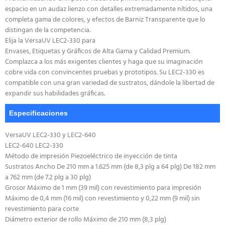
espacio en un audaz lienzo con detalles extremadamente nítidos, una
completa gama de colores, y efectos de Barniz Transparente que lo
distingan de la competencia.
Elija la VersaUV LEC2-330 para
Envases, Etiquetas y Gráficos de Alta Gama y Calidad Premium.
Complazca a los más exigentes clientes y haga que su imaginación
cobre vida con convincentes pruebas y prototipos. Su LEC2-330 es
compatible con una gran variedad de sustratos, dándole la libertad de
expandir sus habilidades gráficas.
Especificaciones
VersaUV LEC2-330 y LEC2-640
LEC2-640 LEC2-330
Método de impresión Piezoeléctrico de inyección de tinta
Sustratos Ancho De 210 mm a 1.625 mm (de 8,3 plg a 64 plg) De 182 mm
a 762 mm (de 7.2 plg a 30 plg)
Grosor Máximo de 1 mm (39 mil) con revestimiento para impresión
Máximo de 0,4 mm (16 mil) con revestimiento y 0,22 mm (9 mil) sin
revestimiento para corte
Diámetro exterior de rollo Máximo de 210 mm (8,3 plg)