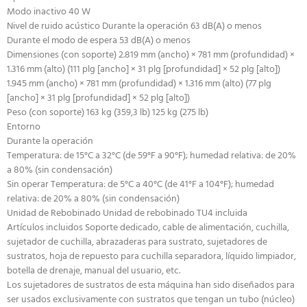
Modo inactivo 40 W
Nivel de ruido acústico Durante la operación 63 dB(A) o menos
Durante el modo de espera 53 dB(A) o menos
Dimensiones (con soporte) 2.819 mm (ancho) × 781 mm (profundidad) ×
1.316 mm (alto) (111 plg [ancho] × 31 plg [profundidad] × 52 plg [alto])
1.945 mm (ancho) × 781 mm (profundidad) × 1.316 mm (alto) (77 plg
[ancho] × 31 plg [profundidad] × 52 plg [alto])
Peso (con soporte) 163 kg (359,3 lb) 125 kg (275 lb)
Entorno
Durante la operación
Temperatura: de 15°C a 32°C (de 59°F a 90°F); humedad relativa: de 20%
a 80% (sin condensación)
Sin operar Temperatura: de 5°C a 40°C (de 41°F a 104°F); humedad
relativa: de 20% a 80% (sin condensación)
Unidad de Rebobinado Unidad de rebobinado TU4 incluida
Artículos incluidos Soporte dedicado, cable de alimentación, cuchilla,
sujetador de cuchilla, abrazaderas para sustrato, sujetadores de
sustratos, hoja de repuesto para cuchilla separadora, líquido limpiador,
botella de drenaje, manual del usuario, etc.
Los sujetadores de sustratos de esta máquina han sido diseñados para
ser usados exclusivamente con sustratos que tengan un tubo (núcleo)