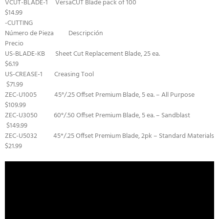
VCUT-BLADE-1 VersaCUT Blade pack of 100
$14.99
-CUTTING
Número de Pieza Descripción
Precio
US-BLADE-KB Sheet Cut Replacement Blade, 25 ea.
$6.19
US-CREASE-1 Creasing Tool
$71.99
ZEC-U1005 45°/.25 Offset Premium Blade, 5 ea. – All Purpose
$109.99
ZEC-U3050 60°/.50 Offset Premium Blade, 5 ea. – Sandblast
$149.99
ZEC-U5032 45*/.25 Offset Premium Blade, 2pk – Standard Materials
$21.99