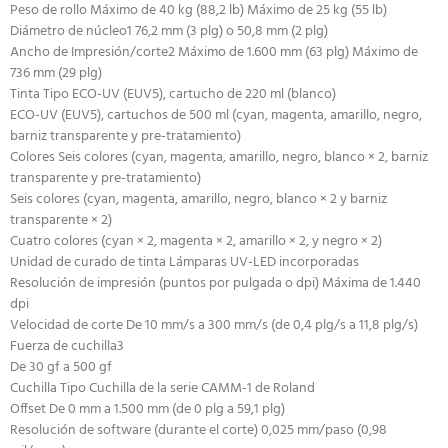
Peso de rollo Máximo de 40 kg (88,2 lb) Máximo de 25 kg (55 lb)
Diámetro de núcleo1 76,2 mm (3 plg) o 50,8 mm (2 plg)
Ancho de Impresión/corte2 Máximo de 1.600 mm (63 plg) Máximo de
736 mm (29 plg)
Tinta Tipo ECO-UV (EUV5), cartucho de 220 ml (blanco)
ECO-UV (EUV5), cartuchos de 500 ml (cyan, magenta, amarillo, negro,
barniz transparente y pre-tratamiento)
Colores Seis colores (cyan, magenta, amarillo, negro, blanco × 2, barniz
transparente y pre-tratamiento)
Seis colores (cyan, magenta, amarillo, negro, blanco × 2 y barniz
transparente × 2)
Cuatro colores (cyan × 2, magenta × 2, amarillo × 2, y negro × 2)
Unidad de curado de tinta Lámparas UV-LED incorporadas
Resolución de impresión (puntos por pulgada o dpi) Máxima de 1.440
dpi
Velocidad de corte De 10 mm/s a 300 mm/s (de 0,4 plg/s a 11,8 plg/s)
Fuerza de cuchilla3
De 30 gf a 500 gf
Cuchilla Tipo Cuchilla de la serie CAMM-1 de Roland
Offset De 0 mm a 1.500 mm (de 0 plg a 59,1 plg)
Resolución de software (durante el corte) 0,025 mm/paso (0,98