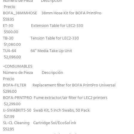
Número de Pieza Descripción
Precio
BOFA_38MMHOSE 38mm Hose Kit for BOFA PrintPro
$59.95
ET-30 Extension Table for LEC2-330
$500.00
TB-30 Tension Table for LEC2-330
$1,080.00
TU4-64 64″ Media Take Up Unit
$2,096.00
-CONSUMABLES
Número de Pieza Descripción
Precio
BOFA-FILTER Replacement filter for BOFA PrintPro Universal
$299.00
BOFA-PRNTPRO Fume extractor/air filter for LEC2 printers
$2,299.00
IJ-SWABKIT5-50 Swab Kit, 5 inch Swabs, 50 Pack
$21.99
SL-CL Cleaning Cartridge Sol/EcoSol ink
$52.95