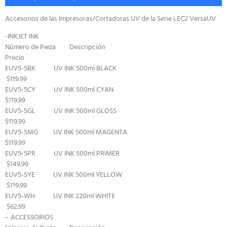
Accesorios de las Impresoras/Cortadoras UV de la Serie LEC2 VersaUV
-INKJET INK
Número de Pieza Descripción
Precio
EUV5-5BK UV INK 500ml BLACK
$119.99
EUV5-5CY UV INK 500ml CYAN
$119.99
EUV5-5GL UV INK 500ml GLOSS
$119.99
EUV5-5MG UV INK 500ml MAGENTA
$119.99
EUV5-5PR UV INK 500ml PRIMER
$149.99
EUV5-5YE UV INK 500ml YELLOW
$119.99
EUV5-WH UV INK 220ml WHITE
$62.99
– ACCESSORIOS