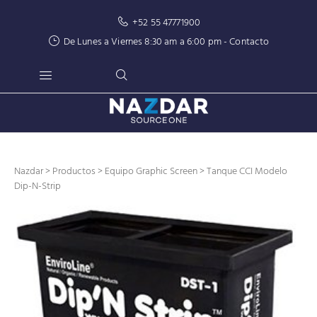
+52 55 47771900
De Lunes a Viernes 8:30 am a 6:00 pm -
Contacto
Nazdar
>
Productos
>
Equipo Graphic Screen
> Tanque CCI Modelo
Dip-N-Strip