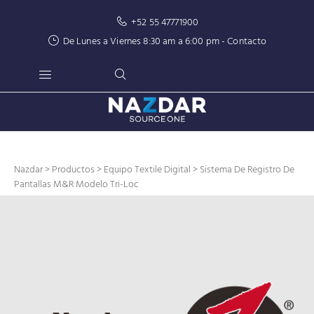
+52 55 47771900
De Lunes a Viernes 8:30 am a 6:00 pm -
Contacto
Nazdar
>
Productos
>
Equipo Textile Digital
> Sistema De Registro De
Pantallas M&R Modelo Tri-Loc