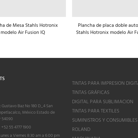
ha de Mesa Stahls Hotronix
Plancha de placa doble aut
modelo Air Fusion IQ
Stahls Hotronix modelo Air F
TS
TINTAS PARA IMPRESION DIGIT
TINTAS GRÁFICAS
o
DIGITAL PARA SUBLIMACION
:
Gustavo Baz No 180 D_4 San
TINTAS PARA TEXTILES
epetlacalco, México Estado de
P 54090
SUMINISTROS Y CONSUMIBLES
:
+52 55 4777 1900
ROLAND
unes a Viernes 8:30 am a 6:00 pm