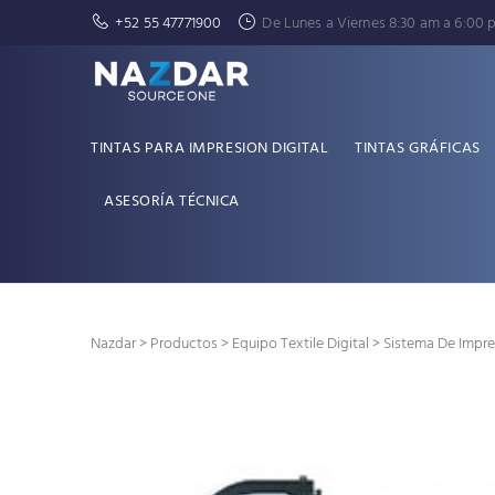
+52 55 47771900
De Lunes a Viernes 8:30 am a 6:00 
TINTAS PARA IMPRESION DIGITAL
TINTAS GRÁFICAS
ASESORÍA TÉCNICA
Nazdar
>
Productos
>
Equipo Textile Digital
> Sistema De Impr