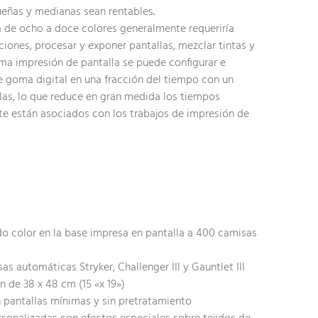
ueñas y medianas sean rentables.
a de ocho a doce colores generalmente requeriría
ciones, procesar y exponer pantallas, mezclar tintas y
isma impresión de pantalla se puede configurar e
de goma digital en una fracción del tiempo con un
as, lo que reduce en gran medida los tiempos
te están asociados con los trabajos de impresión de
o color en la base impresa en pantalla a 400 camisas
s automáticas Stryker, Challenger III y Gauntlet III
 de 38 x 48 cm (15 «x 19»)
 pantallas mínimas y sin pretratamiento