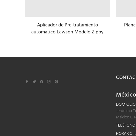
Aplicador de Pre-tratamiento
Planc
a Stahls
automatico Lawson Modelo Zippy
CONTAC
Méxic
DOMICILIO
Jerónimo T
México C. 
TELÉFONO
HORARIO:
L