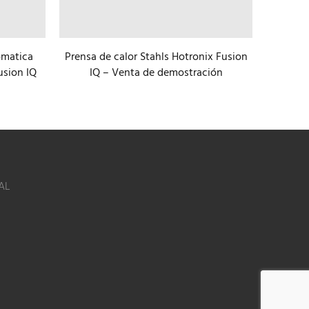
omatica
Prensa de calor Stahls Hotronix Fusion
Pla
usion IQ
IQ – Venta de demostración
tra
AL