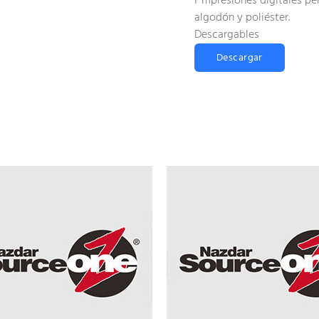
I*mpresiones digitales pe
algodón y poliéster.
Descargables
Descargar