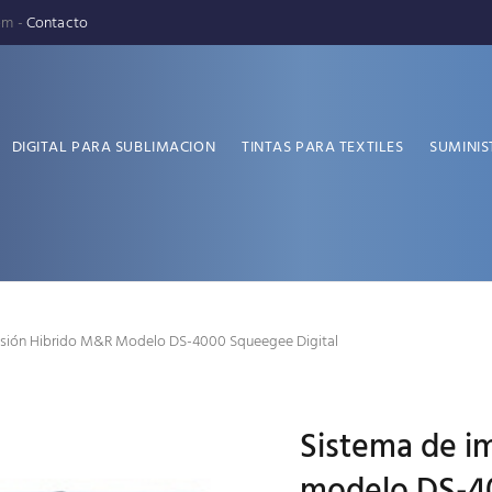
pm -
Contacto
DIGITAL PARA SUBLIMACION
TINTAS PARA TEXTILES
SUMINIS
esión Hibrido M&R Modelo DS-4000 Squeegee Digital
Sistema de i
modelo DS-40