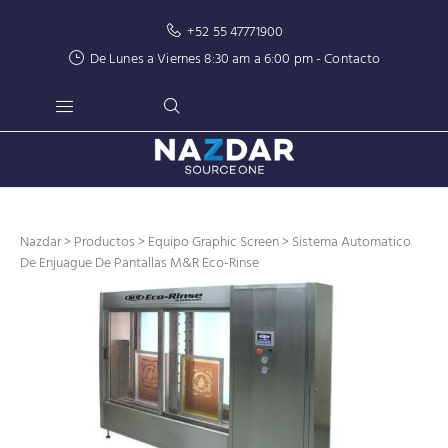
+52 55 47771900
De Lunes a Viernes 8:30 am a 6:00 pm -
Contacto
Nazdar
>
Productos
>
Equipo Graphic Screen
> Sistema Automatico
De Enjuague De Pantallas M&R Eco-Rinse