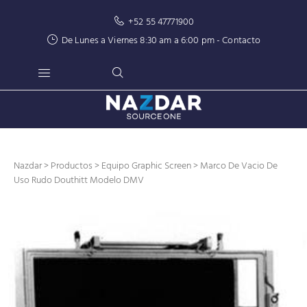
+52 55 47771900
De Lunes a Viernes 8:30 am a 6:00 pm -
Contacto
Nazdar
>
Productos
>
Equipo Graphic Screen
> Marco De Vacio De
Uso Rudo Douthitt Modelo DMV