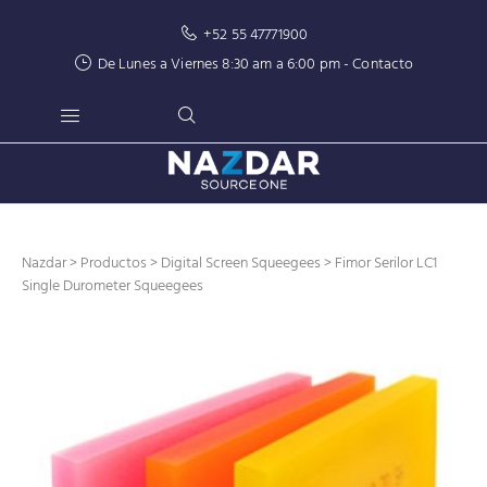
+52 55 47771900
De Lunes a Viernes 8:30 am a 6:00 pm -
Contacto
Nazdar
>
Productos
>
Digital Screen Squeegees
> Fimor Serilor LC1
Single Durometer Squeegees