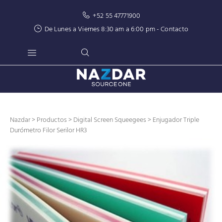
+52 55 47771900
De Lunes a Viernes 8:30 am a 6:00 pm -
Contacto
Nazdar
>
Productos
>
Digital Screen Squeegees
> Enjugador Triple
Durómetro Filor Serilor HR3