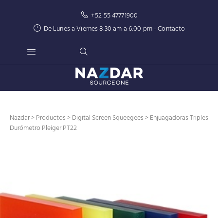
+52 55 47771900
De Lunes a Viernes 8:30 am a 6:00 pm -
Contacto
Nazdar
>
Productos
>
Digital Screen Squeegees
> Enjuagadoras Triples
Durómetro Pleiger PT22