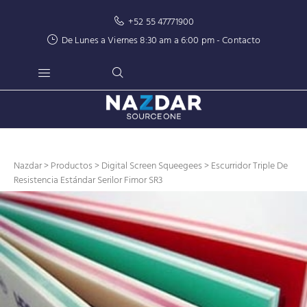
+52 55 47771900
De Lunes a Viernes 8:30 am a 6:00 pm -
Contacto
Nazdar
>
Productos
>
Digital Screen Squeegees
> Escurridor Triple De
Resistencia Estándar Serilor Fimor SR3