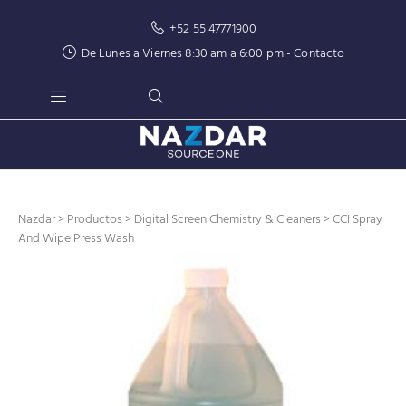
+52 55 47771900
De Lunes a Viernes 8:30 am a 6:00 pm -
Contacto
Nazdar
>
Productos
>
Digital Screen Chemistry & Cleaners
> CCI Spray
And Wipe Press Wash