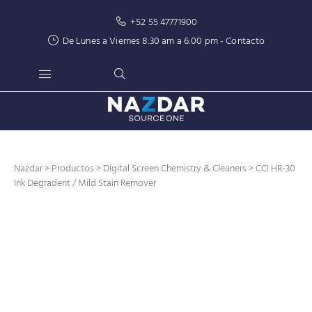
+52 55 47771900
De Lunes a Viernes 8:30 am a 6:00 pm -
Contacto
Nazdar
>
Productos
>
Digital Screen Chemistry & Cleaners
> CCI HR-30
Ink Degradent / Mild Stain Remover