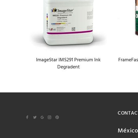
ImageStar IMS291 Premium Ink
FrameFas
r Liquid
Degradent
CONTAC
Méxic