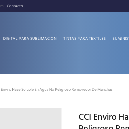
pm -
Contacto
DIGITAL PARA SUBLIMACION
TINTAS PARA TEXTILES
SUMINIS
 Enviro Haze Soluble En Agua No Peligroso Removedor De Manchas
CCI Enviro H
Peligroso R