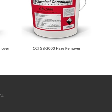
mover
CCI GB-2000 Haze Remover
CCI
AL