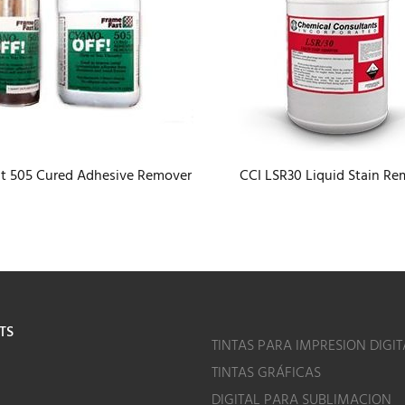
t 505 Cured Adhesive Remover
CCI LSR30 Liquid Stain Re
TS
TINTAS PARA IMPRESION DIGIT
TINTAS GRÁFICAS
o
DIGITAL PARA SUBLIMACION