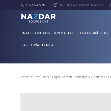
+52 55 47771900
De Lunes a Viernes 8:30 am a 6:00 
TINTAS PARA IMPRESION DIGITAL
TINTAS GRÁFICAS
ASESORÍA TÉCNICA
Nazdar
>
Productos
>
Digital Screen Chemistry & Cleaners
> CCI