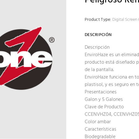
Product Type:
Digital Screen
DESCRIPCIÓN
Descripción
EnviroHaze es un eliminad
producto está diseñado pa
de la pantalla.
EnviroHaze funciona en to
plastisol, y es seguro en t
Presentaciones
Galon y 5 Galones
Clave de Producto
CCENVHZ04, CCENVHZ0
Color ambar
Características
Biodegradable