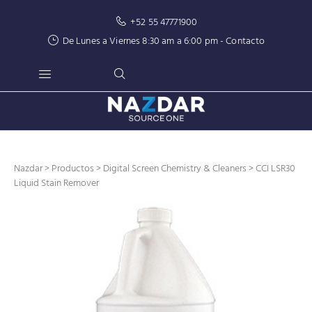
+52 55 47771900
De Lunes a Viernes 8:30 am a 6:00 pm -
Contacto
Nazdar
>
Productos
>
Digital Screen Chemistry & Cleaners
> CCI LSR30
Liquid Stain Remover