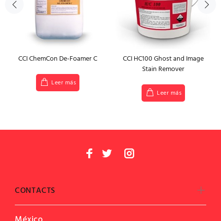
CCI ChemCon De-Foamer C
CCI HC100 Ghost and Image
Stain Remover
Leer más
Leer más
CONTACTS
México