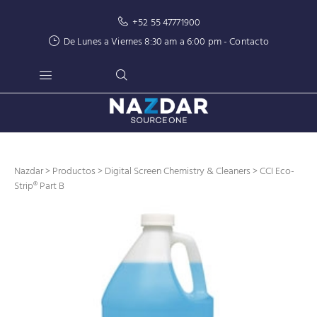
+52 55 47771900
De Lunes a Viernes 8:30 am a 6:00 pm -
Contacto
Nazdar
>
Productos
>
Digital Screen Chemistry & Cleaners
> CCI Eco-
Strip® Part B