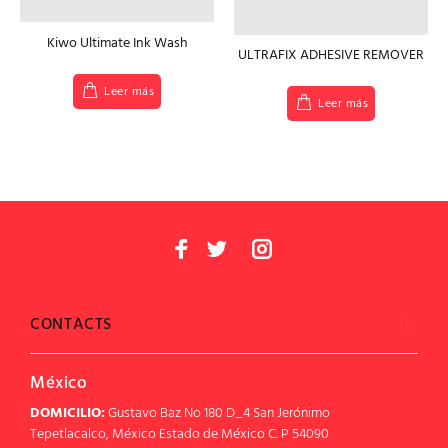
Kiwo Ultimate Ink Wash
ULTRAFIX ADHESIVE REMOVER
Leer más
Leer más
CONTACTS
México
DOMICILIO:
Gustavo Baz No 180 D_4 San Jerónimo
Tepetlacalco, México Estado de México C. P 54090