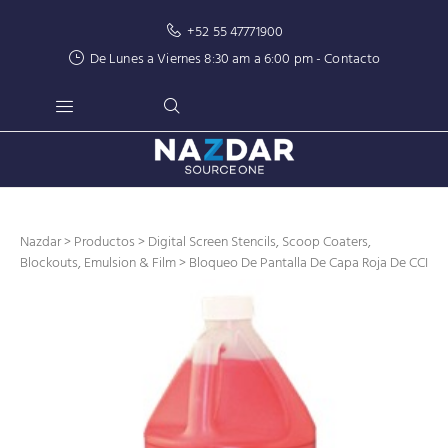
+52 55 47771900
De Lunes a Viernes 8:30 am a 6:00 pm -
Contacto
Nazdar
>
Productos
>
Digital Screen Stencils, Scoop Coaters,
Blockouts, Emulsion & Film
> Bloqueo De Pantalla De Capa Roja De CCI