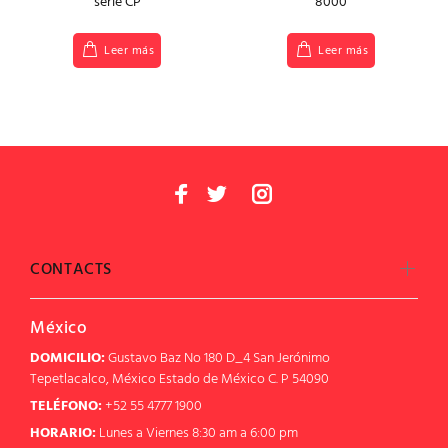
serie CP
8000
Leer más
Leer más
CONTACTS
México
DOMICILIO:
Gustavo Baz No 180 D_4 San Jerónimo
Tepetlacalco, México Estado de México C. P 54090
TELÉFONO:
+52 55 4777 1900
HORARIO:
Lunes a Viernes 8:30 am a 6:00 pm