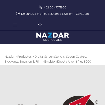
+52 55 47771900
De Lunes a Viernes 8:30 am a 6:00 pm -
Contacto
Nazdar
>
Productos
>
Digital Screen Stencils, Scoop Coaters,
Blockouts, Emulsion & Film
> Emulsión Directa Alkemi Plus 8000