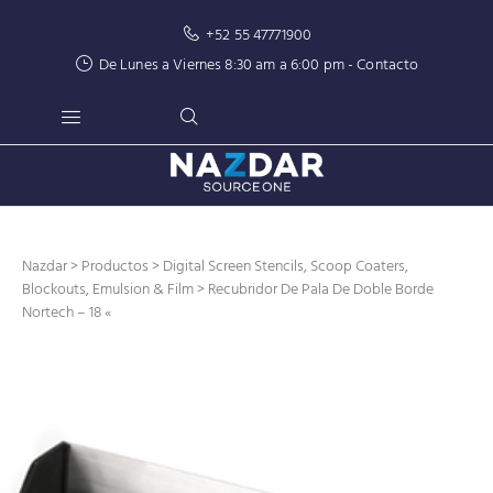
+52 55 47771900
De Lunes a Viernes 8:30 am a 6:00 pm -
Contacto
Nazdar
>
Productos
>
Digital Screen Stencils, Scoop Coaters,
Blockouts, Emulsion & Film
> Recubridor De Pala De Doble Borde
Nortech – 18 «