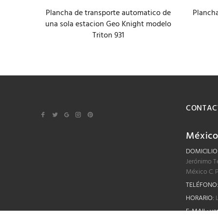
Plancha de transporte automatico de
Plancha
m Royal
una sola estacion Geo Knight modelo
 PX
Triton 931
CONTAC
Méxic
DOMICILIO
Jerónimo T
México C. 
TELÉFONO
HORARIO:
L
E-MAIL:
ve