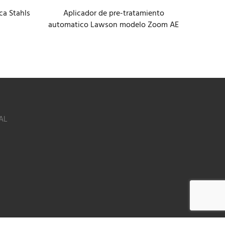
ca Stahls
Aplicador de pre-tratamiento
Pl
automatico Lawson modelo Zoom AE
inter
AL