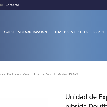
pm -
Contacto
DIGITAL PARA SUBLIMACION
TINTAS PARA TEXTILES
SUMINIS
icion De Trabajo Pesado Hibrida Douthitt Modelo DMAX
Unidad de Ex
hibrida Dout