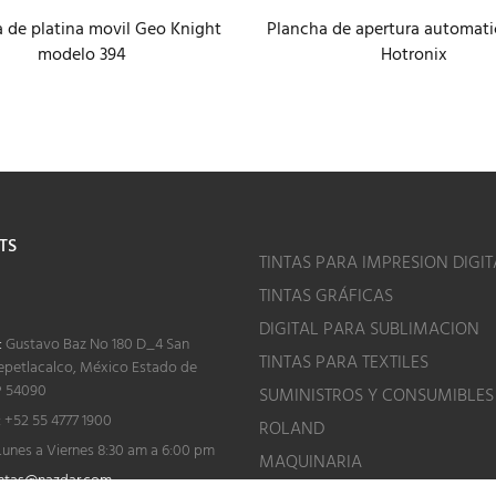
 de platina movil Geo Knight
Plancha de apertura automati
modelo 394
Hotronix
TS
TINTAS PARA IMPRESION DIGIT
TINTAS GRÁFICAS
o
DIGITAL PARA SUBLIMACION
:
Gustavo Baz No 180 D_4 San
TINTAS PARA TEXTILES
epetlacalco, México Estado de
P 54090
SUMINISTROS Y CONSUMIBLES
:
+52 55 4777 1900
ROLAND
unes a Viernes 8:30 am a 6:00 pm
MAQUINARIA
ntas@nazdar.com
ASESORÍA TÉCNICA