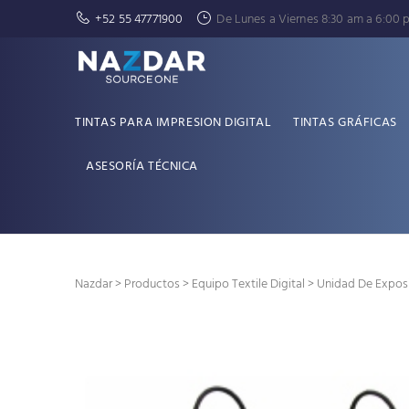
+52 55 47771900
De Lunes a Viernes 8:30 am a 6:00 
TINTAS PARA IMPRESION DIGITAL
TINTAS GRÁFICAS
ASESORÍA TÉCNICA
Nazdar
>
Productos
>
Equipo Textile Digital
> Unidad De Expos