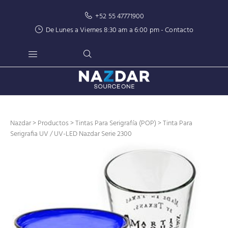
+52 55 47771900
De Lunes a Viernes 8:30 am a 6:00 pm -
Contacto
Nazdar
>
Productos
>
Tintas Para Serigrafía (POP)
> Tinta Para
Serigrafia UV / UV-LED Nazdar Serie 2300