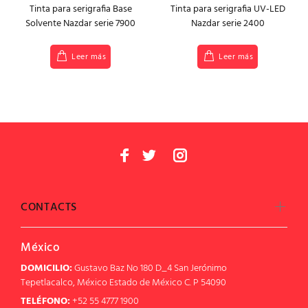
Tinta para serigrafia Base
Tinta para serigrafia UV-LED
Solvente Nazdar serie 7900
Nazdar serie 2400
Leer más
Leer más
CONTACTS
México
DOMICILIO:
Gustavo Baz No 180 D_4 San Jerónimo
Tepetlacalco, México Estado de México C. P 54090
TELÉFONO:
+52 55 4777 1900