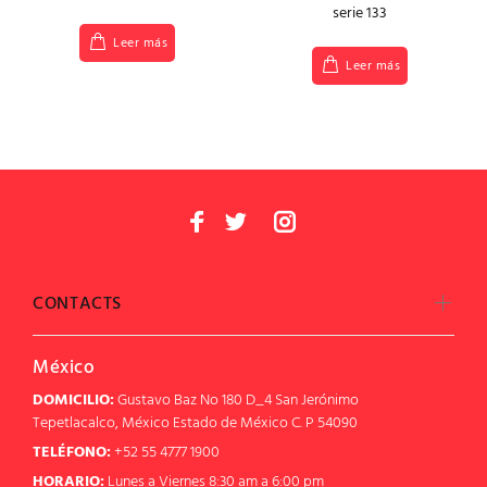
serie 133
Leer más
Leer más
CONTACTS
México
DOMICILIO:
Gustavo Baz No 180 D_4 San Jerónimo
Tepetlacalco, México Estado de México C. P 54090
TELÉFONO:
+52 55 4777 1900
HORARIO:
Lunes a Viernes 8:30 am a 6:00 pm