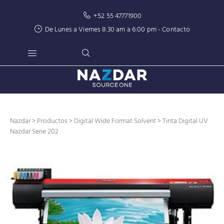
+52 55 47771900
De Lunes a Viernes 8:30 am a 6:00 pm -
Contacto
Nazdar
>
Productos
>
Digital Wide Format Solvent
> Tinta Digital UV
Nazdar Serie 202