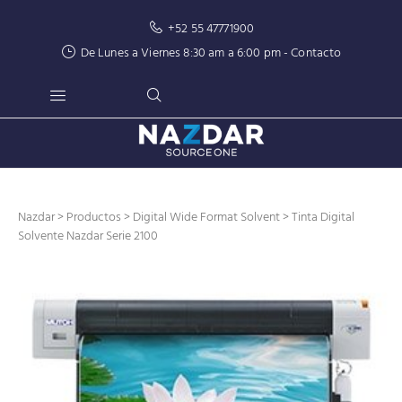
+52 55 47771900
De Lunes a Viernes 8:30 am a 6:00 pm -
Contacto
Nazdar
>
Productos
>
Digital Wide Format Solvent
> Tinta Digital
Solvente Nazdar Serie 2100