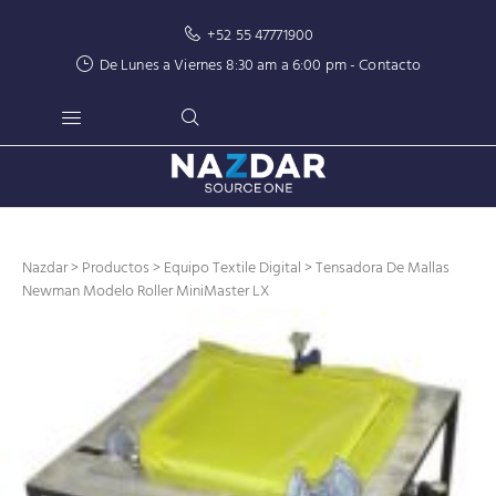
+52 55 47771900
De Lunes a Viernes 8:30 am a 6:00 pm -
Contacto
Nazdar
>
Productos
>
Equipo Textile Digital
> Tensadora De Mallas
Newman Modelo Roller MiniMaster LX