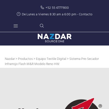
+52 55 47771900
De Lunes a Viernes 8:30 am a 6:00 pm -
Contacto
Nazdar
>
Productos
>
Equipo Textile Digital
> Sistema Pre-Secador
Infrarrojo Flash M&R Modelo Reno HW