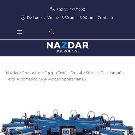
+52 55 47771900
De Lunes a Viernes 8:30 am a 6:00 pm -
Contacto
Nazdar
>
Productos
>
Equipo Textile Digital
> Sistema De Impresión
Textil Automatico M&R Modeo Sportsman EX