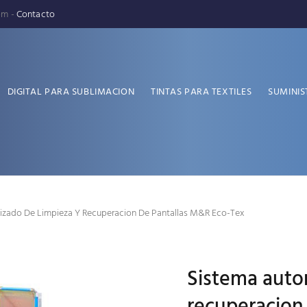
pm -
Contacto
DIGITAL PARA SUBLIMACION
TINTAS PARA TEXTILES
SUMINIS
izado De Limpieza Y Recuperacion De Pantallas M&R Eco-Tex
Sistema auto
recuperacion