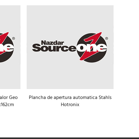
calor Geo
Plancha de apertura automatica Stahls
Pla
mx162cm
Hotronix
tra