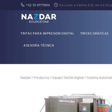
+52 55 47771900
De Lunes a Viernes 8:30 am a 6:00 
TINTAS PARA IMPRESION DIGITAL
TINTAS GRÁFICAS
ASESORÍA TÉCNICA
Nazdar
>
Productos
>
Equipo Textile Digital
> Sistema Automat