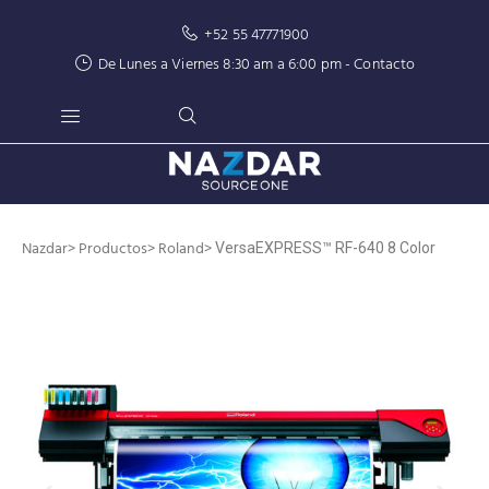
+52 55 47771900
De Lunes a Viernes 8:30 am a 6:00 pm -
Contacto
Nazdar
>
Productos
>
Roland
>
VersaEXPRESS™ RF-640 8 Color