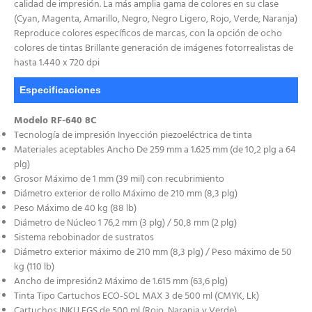
calidad de impresión. La más amplia gama de colores en su clase
(Cyan, Magenta, Amarillo, Negro, Negro Ligero, Rojo, Verde, Naranja)
Reproduce colores específicos de marcas, con la opción de ocho
colores de tintas Brillante generación de imágenes fotorrealistas de
hasta 1.440 x 720 dpi
Especificaciones
Modelo RF-640 8C
Tecnología de impresión Inyección piezoeléctrica de tinta
Materiales aceptables Ancho De 259 mm a 1.625 mm (de 10,2 plg a 64
plg)
Grosor Máximo de 1 mm (39 mil) con recubrimiento
Diámetro exterior de rollo Máximo de 210 mm (8,3 plg)
Peso Máximo de 40 kg (88 lb)
Diámetro de Núcleo 1 76,2 mm (3 plg) / 50,8 mm (2 plg)
Sistema rebobinador de sustratos
Diámetro exterior máximo de 210 mm (8,3 plg) / Peso máximo de 50
kg (110 lb)
Ancho de impresión2 Máximo de 1.615 mm (63,6 plg)
Tinta Tipo Cartuchos ECO-SOL MAX 3 de 500 ml (CMYK, Lk)
Cartuchos INKU EGS de 500 ml (Rojo, Naranja y Verde)