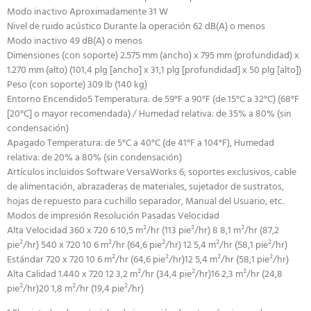
Modo inactivo Aproximadamente 31 W
Nivel de ruido acústico Durante la operación 62 dB(A) o menos
Modo inactivo 49 dB(A) o menos
Dimensiones (con soporte) 2.575 mm (ancho) x 795 mm (profundidad) x
1.270 mm (alto) (101,4 plg [ancho] x 31,1 plg [profundidad] x 50 plg [alto])
Peso (con soporte) 309 lb (140 kg)
Entorno Encendido5 Temperatura: de 59°F a 90°F (de 15°C a 32°C) (68°F
[20°C] o mayor recomendada) / Humedad relativa: de 35% a 80% (sin
condensación)
Apagado Temperatura: de 5°C a 40°C (de 41°F a 104°F), Humedad
relativa: de 20% a 80% (sin condensación)
Artículos incluidos Software VersaWorks 6, soportes exclusivos, cable
de alimentación, abrazaderas de materiales, sujetador de sustratos,
hojas de repuesto para cuchillo separador, Manual del Usuario, etc.
Modos de impresión Resolución Pasadas Velocidad
Alta Velocidad 360 x 720 6 10,5 m²/hr (113 pie²/hr) 8 8,1 m²/hr (87,2
pie²/hr) 540 x 720 10 6 m²/hr (64,6 pie²/hr) 12 5,4 m²/hr (58,1 pie²/hr)
Estándar 720 x 720 10 6 m²/hr (64,6 pie²/hr)12 5,4 m²/hr (58,1 pie²/hr)
Alta Calidad 1.440 x 720 12 3,2 m²/hr (34,4 pie²/hr)16 2,3 m²/hr (24,8
pie²/hr)20 1,8 m²/hr (19,4 pie²/hr)