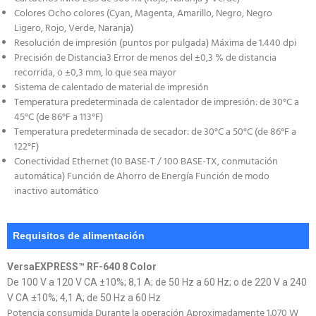
Colores Ocho colores (Cyan, Magenta, Amarillo, Negro, Negro
Ligero, Rojo, Verde, Naranja)
Resolución de impresión (puntos por pulgada) Máxima de 1.440 dpi
Precisión de Distancia3 Error de menos del ±0,3 % de distancia
recorrida, o ±0,3 mm, lo que sea mayor
Sistema de calentado de material de impresión
Temperatura predeterminada de calentador de impresión: de 30°C a
45°C (de 86°F a 113°F)
Temperatura predeterminada de secador: de 30°C a 50°C (de 86°F a
122°F)
Conectividad Ethernet (10 BASE-T / 100 BASE-TX, conmutación
automática) Función de Ahorro de Energía Función de modo
inactivo automático
Requisitos de alimentación
VersaEXPRESS™ RF-640 8 Color
De 100 V a 120 V CA ±10%; 8,1 A; de 50 Hz a 60 Hz; o de 220 V a 240
V CA ±10%; 4,1 A; de 50 Hz a 60 Hz
Potencia consumida Durante la operación Aproximadamente 1.070 W