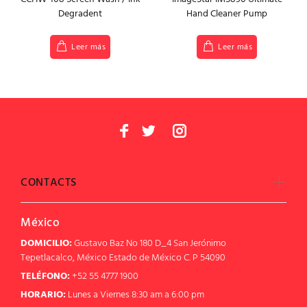
Degradent
Hand Cleaner Pump
Leer más
Leer más
CONTACTS
México
DOMICILIO:
Gustavo Baz No 180 D_4 San Jerónimo
Tepetlacalco, México Estado de México C. P 54090
TELÉFONO:
+52 55 4777 1900
HORARIO:
Lunes a Viernes 8:30 am a 6:00 pm