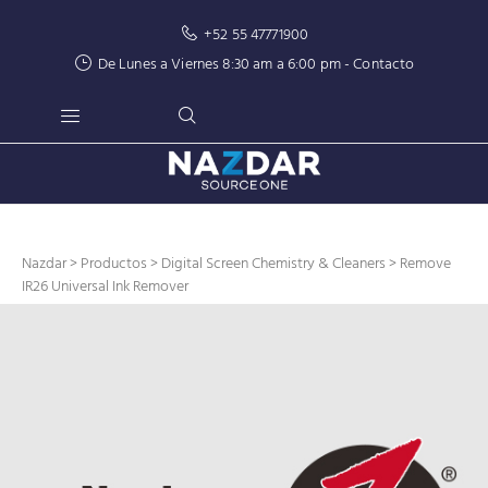
+52 55 47771900
De Lunes a Viernes 8:30 am a 6:00 pm -
Contacto
Nazdar
>
Productos
>
Digital Screen Chemistry & Cleaners
> Remove
IR26 Universal Ink Remover