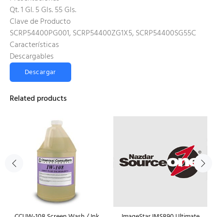
Qt. 1 Gl. 5 Gls. 55 Gls.
Clave de Producto
SCRP54400PG001, SCRP54400ZG1X5, SCRP54400SG55C
Características
Descargables
Descargar
Related products
CCI IW-108 Screen Wash / Ink
ImageStar IMS890 Ultimate